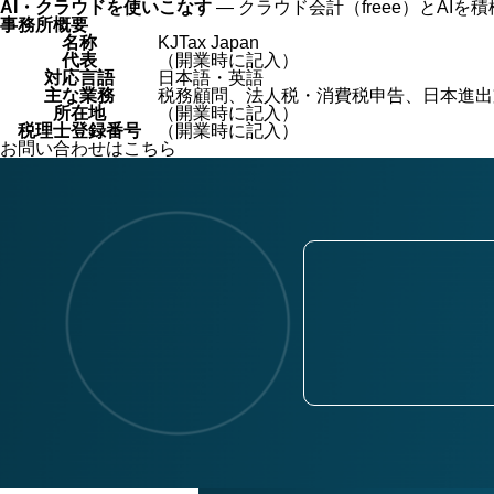
AI・クラウドを使いこなす
— クラウド会計（freee）とA
事務所概要
名称
KJTax Japan
代表
（開業時に記入）
対応言語
日本語・英語
主な業務
税務顧問、法人税・消費税申告、日本進出
所在地
（開業時に記入）
税理士登録番号
（開業時に記入）
お問い合わせはこちら