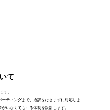
援イメージ
事務所について
士業・提携の方へ
note
FAQ
お問い合
いて
ます。
ポーティングまで、通訳をはさまずに対応しま
者がいなくても回る体制を設計します。