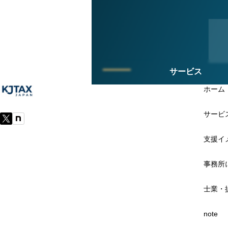
サービス
ホーム
サービ
支援イ
事務所
士業・
note