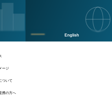
English
ス
メージ
について
提携の方へ