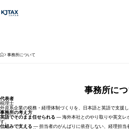
ホーム
サービス
支
HOME
事務所について
事務所につ
Introduction of KJ
代表者
Tax Japan (Japane
税理士
se Tax Advisor)
外資系企業の税務・経理体制づくりを、日本語と英語で支援し
事務所の考え方
英語でそのまま任せられる
— 海外本社とのやり取りや英文レ
す。
仕組みで支える
— 担当者のがんばりに依存しない、経理担当